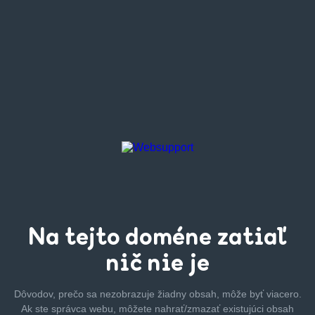
Na tejto
doméne zatiaľ
nič nie je
Dôvodov, prečo sa nezobrazuje žiadny obsah, môže byť
viacero.
Ak ste správca webu, môžete nahrať/zmazať
existujúci obsah